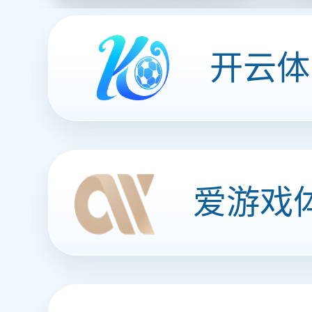
球星。此次引援传闻虽
员而非顶级外援。这
让部分期待“巨星效应
的不确定性，往往比
后手布局：保
从另一个角度看，徐正
引援，成都蓉城此时
够空间。值得注意的
能顺利融入球队，保密
处理避免舆情压力。
上成为真正的“定海神