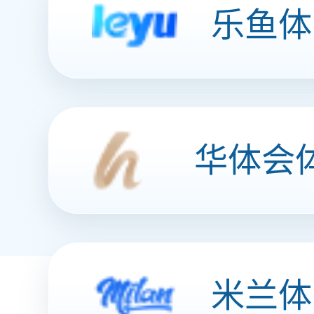
上一篇：
曼联签下多特蒙德中场贝林厄姆 …
热榜精选
#1
#2
鲁内换帅后五盘大战胜率从
梁伟铿_
33%提升
商产生
2026-07-17
推荐
2026-07