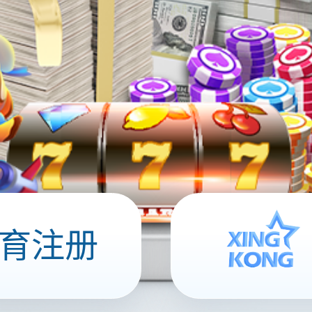
是内部权衡？徐正源的三缄其口背后
新援人选已定但保密”，语气坚定却未透露半点细节。这种操作
位置引援时，提前公开往往会导致谈判破裂或竞争对手截胡。但
体系已日趋成熟，尤其在主场“魔鬼主场”的加持下，整体战斗
后场核心补强，保密策略或许更多是出于内部战术磨合的考量，
速战速决”的球迷而言，这种“吊胃口”的方式难免让人心生疑虑
？从“网红球队”到“务实建队”的阵痛
凭借鲜明的球风和高人气迅速成为“网红球队”，但随之而来的也
转会窗口，球队更多是通过内部挖潜和年轻球员提拔来保持战斗